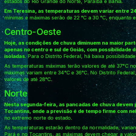
estados do Rio Grande do Norte, Paraíba e Bahia.
Em Teresina, as temperaturas devem variar entre 24 
mínimas e máximas serão de 22 °C a 30 °C, enquanto em
Centro-Oeste
Hoje, as condições de chuva diminuem na maior part
apenas no centro e sul de Goiás, com possibilidad
isoladas
. Para o Distrito Federal, há baixa possibilidad
As temperaturas máximas terão valores de até 37°C no
máximas variam entre 34°C e 36°C. No Distrito Federa
valores de até 28°C.
Norte
Nesta segunda-feira, as pancadas de chuva devem pe
Tocantins, onde a previsão é de tempo firme com ne
no extremo norte do estado.
As temperaturas estarão dentro da normalidade, varian
Pará e no Tocantins, as máximas devem chegar a valore