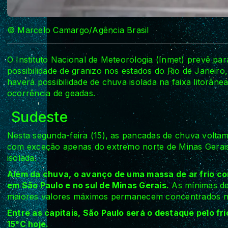
© Marcelo Camargo/Agência Brasil
O Instituto Nacional de Meteorologia (Inmet) prevê pa
possibilidade de granizo nos estados do Rio de Janeiro
haverá possibilidade de chuva isolada na faixa litorân
ocorrência de geadas.
Sudeste
Nesta segunda-feira (15), as pancadas de chuva voltam
com exceção apenas do extremo norte de Minas Gerais
isolada.
Além da chuva, o avanço de uma massa de ar frio co
em São Paulo e no sul de Minas Gerais.
As mínimas de
maiores valores máximos permanecem concentrados no
Entre as capitais, São Paulo será o destaque pelo f
15°C hoje.