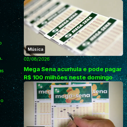
o
Música
a.
02/08/2026
Mega Sena acumula e pode pagar
as
R$ 100 milhões neste domingo
 o