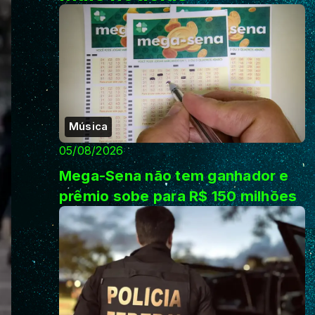
Música
05/08/2026
Mega-Sena não tem ganhador e
prêmio sobe para R$ 150 milhões