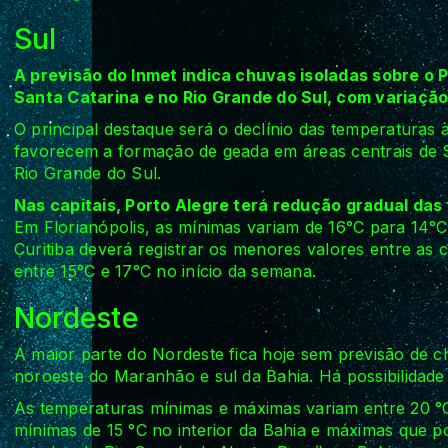
Sul
A previsão do Inmet indica chuvas isoladas sobre 
Santa Catarina e no Rio Grande do Sul, com variação
O principal destaque será o declínio das temperaturas
favorecem a formação de geada em áreas centrais de S
Rio Grande do Sul.
Nas capitais, Porto Alegre terá redução gradual da
Em Florianópolis, as mínimas variam de 16°C para 14°
Curitiba deverá registrar os menores valores entre as
entre 15°C e 17°C no início da semana.
Nordeste
A maior parte do Nordeste fica hoje sem previsão de 
noroeste do Maranhão e sul da Bahia. Há possibilidade 
As temperaturas mínimas e máximas variam entre 20 °C
mínimas de 15 °C no interior da Bahia e máximas que p