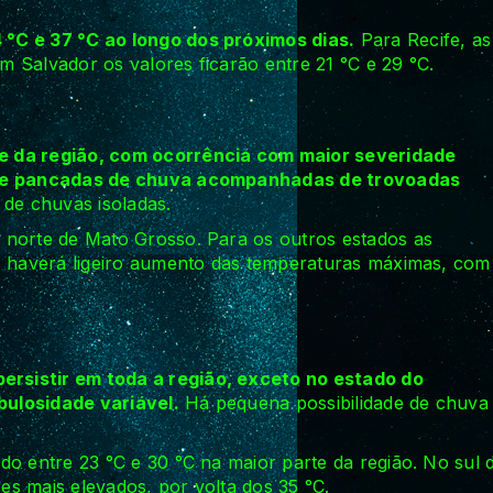
°C e 37 °C ao longo dos próximos dias.
Para Recife, as
 Salvador os valores ficarão entre 21 °C e 29 °C.
e da região, com ocorrência com maior severidade
e de pancadas de chuva acompanhadas de trovoadas
e de chuvas isoladas.
 norte de Mato Grosso. Para os outros estados as
l, haverá ligeiro aumento das temperaturas máximas, com
rsistir em toda a região, exceto no estado do
bulosidade variável.
Há pequena possibilidade de chuva
do entre 23 °C e 30 °C na maior parte da região. No sul 
s mais elevados, por volta dos 35 °C.