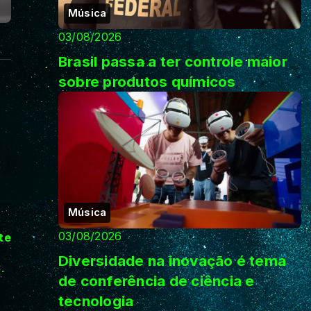
Música
03/08/2026
Brasil passa a ter controle maior
sobre produtos químicos
Música
03/08/2026
te
Diversidade na inovação é tema
.
de conferência de ciência e
tecnologia