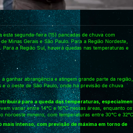
ra esta segunda-feira (15) pancadas de chuva com
, de Minas Gerais e São Paulo. Para a Região Nordeste,
ea. Para a Região Sul, haverá quedas nas temperaturas e
 a ganhar abrangência e atingem grande parte da região,
 e o oeste de São Paulo, onde há previsão de chuva
ntribuirá para a queda das temperaturas, especialmen
vem variar entre 14°C e 16°C nessas áreas, enquanto os
 noroeste mineiro, com temperaturas entre 30°C e 32°C
rio mais intenso, com previsão de máxima em torno de