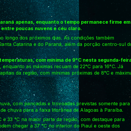
o Paraná apenas, enquanto o tempo permanece firme em
 entre poucas nuvens e céu claro.
 ao longo dos próximos dias. As condições também
anta Catarina e do Paraná, além da porção centro-sul d
s temperaturas, com mínima de 9°C nesta segunda-feir
C, enquanto as máximas recuam de 22°C para 16°C. Já
 capitais da região, com mínimas próximas de 8°C e máxim
chuva, com pancadas e trovoadas previstas somente para
de chuva para a faixa litorânea de Alagoas à Paraíba.
 e 33 °C na maior parte da região, com destaque para
odem chegar a 37 °C no interior do Piauí e oeste dos