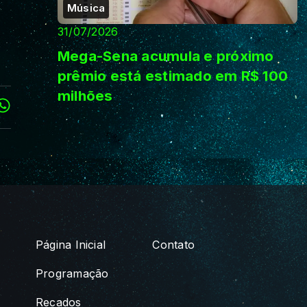
Música
31/07/2026
Mega-Sena acumula e próximo
prêmio está estimado em R$ 100
milhões
Página Inicial
Contato
Programação
Recados