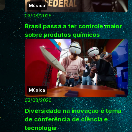
Música
03/08/2026
Brasil passa a ter controle maior
sobre produtos químicos
e
Música
03/08/2026
Diversidade na inovação é tema
de conferência de ciência e
tecnologia