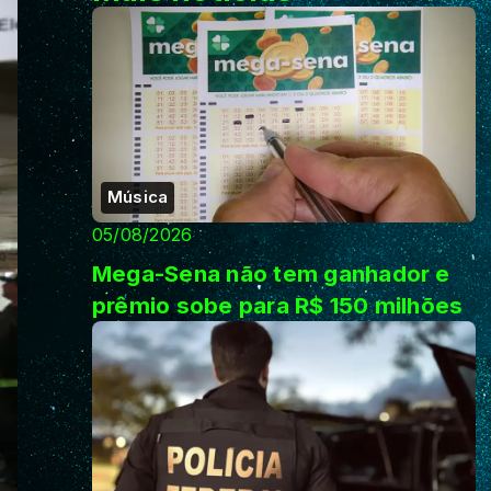
Música
05/08/2026
Mega-Sena não tem ganhador e
prêmio sobe para R$ 150 milhões