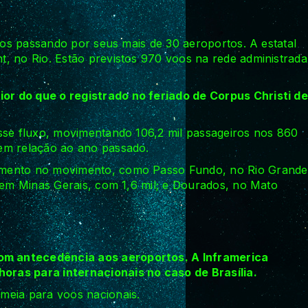
iros passando por seus mais de 30 aeroportos. A estatal
, no Rio. Estão previstos 970 voos na rede administrada
r do que o registrado no feriado de Corpus Christi de
sse fluxo, movimentando 106,2 mil passageiros nos 860
em relação ao ano passado.
umento no movimento, como Passo Fundo, no Rio Grande
, em Minas Gerais, com 1,6 mil; e Dourados, no Mato
om antecedência aos aeroportos. A Inframerica
ras para internacionais no caso de Brasília.
meia para voos nacionais.