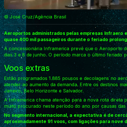
© José Cruz/Agência Brasil
Aeroportos administrados pelas empresas Infraero 
quase 400 mil passageiros durante o feriado prolong
A concessionária Inframerica prevê que o Aeroporto de
dias 3 e 8 de junho. O período marca o último feriado 
Voos extras
Estão programados 1.885 pousos e decolagens no aeropo
atender ao aumento da demanda. Entre os destinos mais
Janeiro, Belo Horizonte e Salvador.
A Inframerica chama atenção para a nova rota direta p
muito procurado neste período do ano por causas das f
No segmento internacional, a expectativa é de cerca
aproximadamente 91 voos, com ligações para nove de