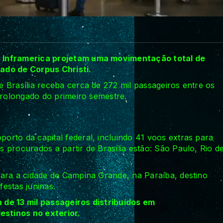
e Inframerica projetam uma movimentação total de
ado de Corpus Christi.
 Brasília receba cerca de 272 mil passageiros entre os
prolongado do primeiro semestre.
rto da capital federal, incluindo 41 voos extras para
 procurados a partir de Brasília estão: São Paulo, Rio d
ara a cidade de Campina Grande, na Paraíba, destino
estas juninas.
 de 13 mil passageiros distribuídos em
stinos no exterior.