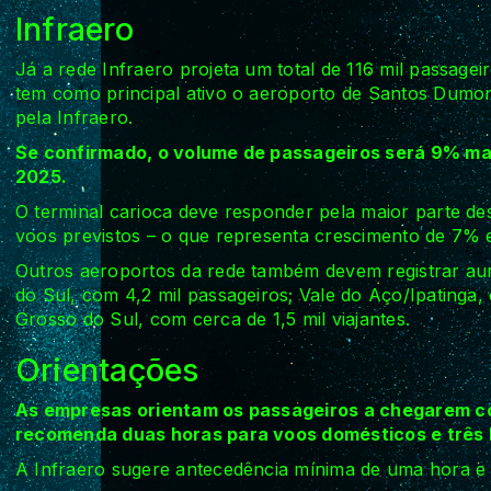
Infraero
Já a rede Infraero projeta um total de 116 mil passage
tem como principal ativo o aeroporto de Santos Dumont
pela Infraero.
Se confirmado, o volume de passageiros será 9% maio
2025.
O terminal carioca deve responder pela maior parte de
voos previstos – o que representa crescimento de 7% 
Outros aeroportos da rede também devem registrar a
do Sul, com 4,2 mil passageiros; Vale do Aço/Ipatinga
Grosso do Sul, com cerca de 1,5 mil viajantes.
Orientações
As empresas orientam os passageiros a chegarem c
recomenda duas horas para voos domésticos e três ho
A Infraero sugere antecedência mínima de uma hora e 