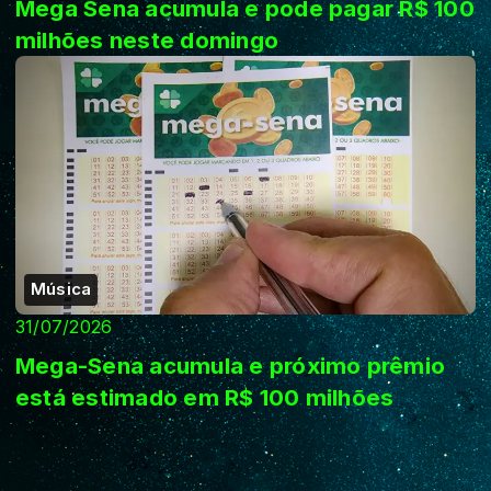
Mega Sena acumula e pode pagar R$ 100
milhões neste domingo
Música
31/07/2026
Mega-Sena acumula e próximo prêmio
está estimado em R$ 100 milhões