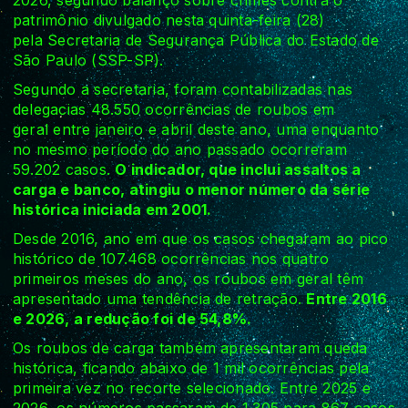
patrimônio divulgado nesta quinta-feira (28)
pela Secretaria de Segurança Pública do Estado de
São Paulo (SSP-SP).
Segundo a secretaria, foram contabilizadas nas
delegacias 48.550 ocorrências de roubos em
geral entre janeiro e abril deste ano, uma enquanto
no mesmo período do ano passado ocorreram
59.202 casos.
O indicador, que inclui assaltos a
carga e banco, atingiu o menor número da série
histórica iniciada em 2001.
Desde 2016, ano em que os casos chegaram ao pico
histórico de 107.468 ocorrências nos quatro
primeiros meses do ano, os roubos em geral têm
apresentado uma tendência de retração.
Entre 2016
e 2026, a redução foi de 54,8%.
Os roubos de carga também apresentaram queda
histórica, ficando abaixo de 1 mil ocorrências pela
primeira vez no recorte selecionado. Entre 2025 e
2026, os números passaram de 1.305 para 867 casos