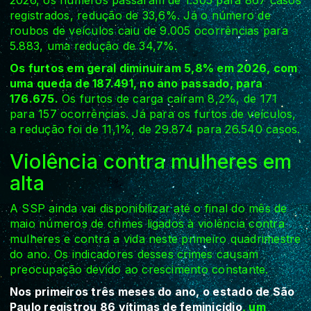
registrados, redução de 33,6%. Já o número de
roubos de veículos caiu de 9.005 ocorrências para
5.883, uma redução de 34,7%.
Os furtos em geral diminuíram 5,8% em 2026, com
uma queda de 187.491, no ano passado, para
176.675.
Os furtos de carga caíram 8,2%, de 171
para 157 ocorrências. Já para os furtos de veículos,
a redução foi de 11,1%, de 29.874 para 26.540 casos.
Violência contra mulheres em
alta
A SSP ainda vai disponibilizar até o final do mês de
maio números de crimes ligados à violência contra
mulheres e contra a vida neste primeiro quadrimestre
do ano. Os indicadores desses crimes causam
preocupação devido ao crescimento constante.
Nos primeiros três meses do ano, o estado de São
Paulo registrou 86 vítimas de feminicídio
, um