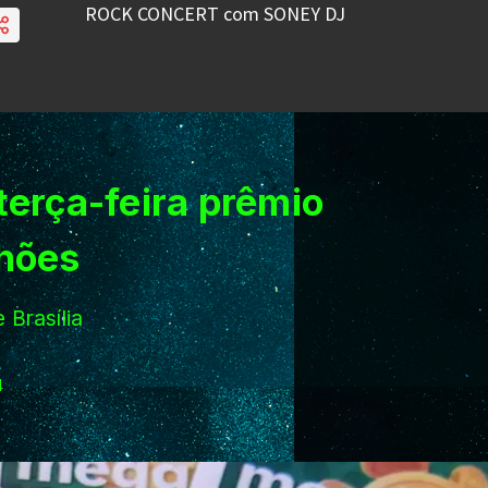
terça-feira prêmio
hões
 Brasília
4