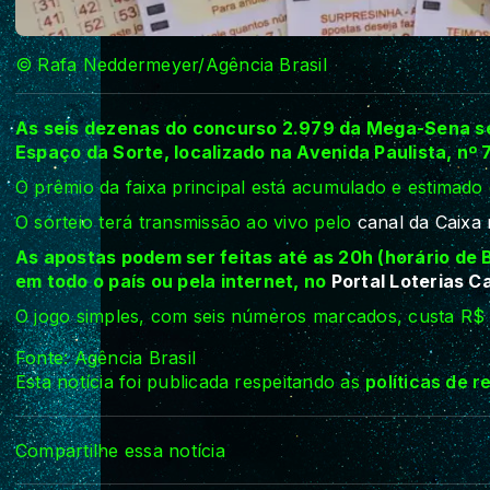
© Rafa Neddermeyer/Agência Brasil
As seis dezenas do concurso 2.979 da Mega-Sena serã
Espaço da Sorte, localizado na Avenida Paulista, nº 
O prêmio da faixa principal está acumulado e estimado
O sorteio terá transmissão ao vivo pelo
canal da Caixa
As apostas podem ser feitas até as 20h (horário de B
em todo o país ou pela internet, no
Portal Loterias C
O jogo simples, com seis números marcados, custa R$ 
Fonte: Agência Brasil
Esta notícia foi publicada respeitando as
políticas de 
Compartilhe essa notícia