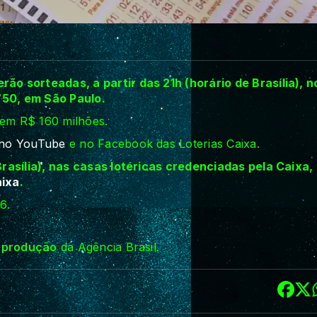
o sorteadas, a partir das 21h (horário de Brasília), n
750, em São Paulo.
 em R$ 160 milhões.
 no YouTube
e no Facebook das Loterias Caixa.
rasília), nas casas lotéricas credenciadas pela Caixa,
aixa
.
6.
reprodução
da Agência Brasil.