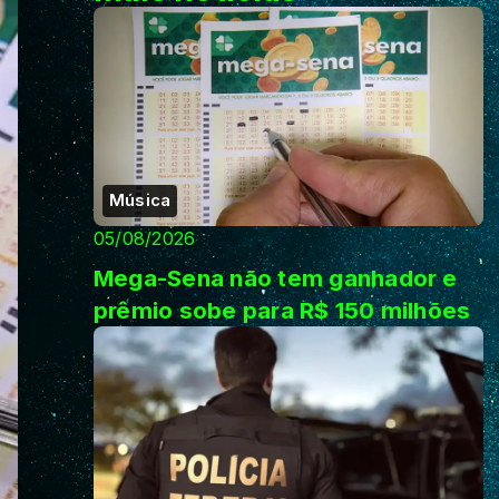
Música
05/08/2026
Mega-Sena não tem ganhador e
prêmio sobe para R$ 150 milhões