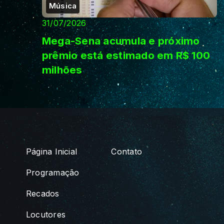
Música
31/07/2026
Mega-Sena acumula e próximo
prêmio está estimado em R$ 100
milhões
Página Inicial
Contato
Programação
Recados
Locutores